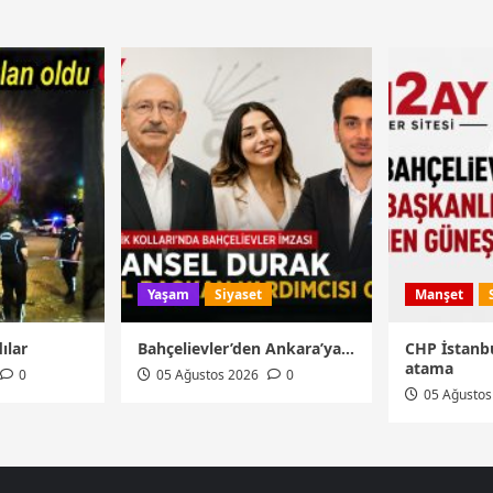
Yaşam
Siyaset
Manşet
ılar
Bahçelievler’den Ankara’ya…
CHP İstanbu
atama
0
05 Ağustos 2026
0
05 Ağustos