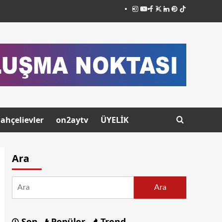
ahçelievler
on2aytv
ÜYELİK
Ara
Ara
Son
Popüler
Trend