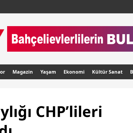
or
Magazin
Yaşam
Ekonomi
Kültür Sanat
B
lığı CHP’lileri
dı