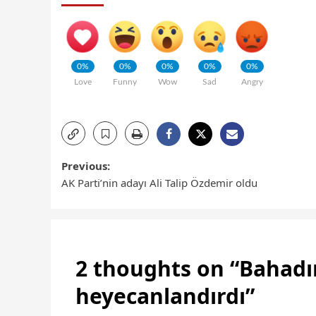
0%
0%
0%
0%
0%
Love
Funny
Wow
Sad
Angry
Previous:
AK Parti’nin adayı Ali Talip Özdemir oldu
2 thoughts on “
Bahadır
heyecanlandırdı
”