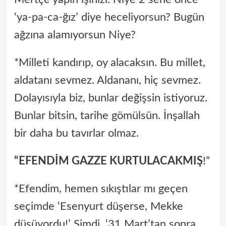
‘ya-pa-ca-ğız’ diye heceliyorsun? Bugün
ağzına alamıyorsun Niye?
*Milleti kandırıp, oy alacaksın. Bu millet,
aldatanı sevmez. Aldananı, hiç sevmez.
Dolayısıyla biz, bunlar değişsin istiyoruz.
Bunlar bitsin, tarihe gömülsün. İnşallah
bir daha bu tavırlar olmaz.
“EFENDİM GAZZE KURTULACAKMIŞ
!”
*Efendim, hemen sıkıştılar mı geçen
seçimde ‘Esenyurt düşerse, Mekke
düşüyordu!’ Şimdi, ‘31 Mart’tan sonra