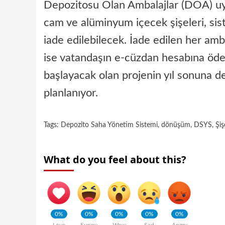
Depozitosu Olan Ambalajlar (DOA) uyg
cam ve alüminyum içecek şişeleri, si
iade edilebilecek. İade edilen her amb
ise vatandaşın e-cüzdan hesabına öde
başlayacak olan projenin yıl sonuna d
planlanıyor.
Tags:
Depozito Saha Yönetim Sistemi
,
dönüşüm
,
DSYS
,
Şiş
What do you feel about this?
0%
0%
0%
0%
0%