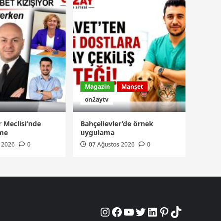
Magazin
Manşet
on2aytv
r Meclisi’nde
Bahçelievler’de örnek
şme
uygulama
 2026
0
07 Ağustos 2026
0