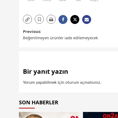
Love
Funny
Wow
Sad
Angry
Previous:
Beğenilmeyen ürünler iade edilemeyecek
Bir yanıt yazın
Yorum yapabilmek için
oturum açmalısınız
.
SON HABERLER