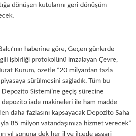
 atığa dönüşen kutularını geri dönüşüm
ecek.
alcı’nın haberine göre, Geçen günlerde
gili işbirliği protokolünü imzalayan Çevre,
 Murat Kurum, özetle “20 milyardan fazla
a piyasaya sürülmesini sağladık. Tüm bu
l Depozito Sistemi’ne geçiş sürecine
l, depozito iade makineleri ile ham madde
şeden daha fazlasını kapsayacak Depozito Saha
rıyla 85 milyon vatandaşımıza hizmet verecek”
n yıl sonuna dek her il ve ilçede asgari