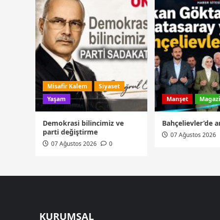
Misafir Kalem
Siyaset
Yaşam
Manşet
Magaz
Demokrasi bilincimiz ve
Bahçelievler’de an
parti değiştirme
07 Ağustos 2026
07 Ağustos 2026
0
KURUMSAL