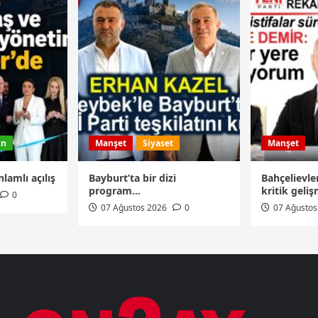
in
Manşet
Siyaset
Manşet
lamlı açılış
Bayburt’ta bir dizi
Bahçelievle
program…
kritik geli
0
07 Ağustos 2026
0
07 Ağustos