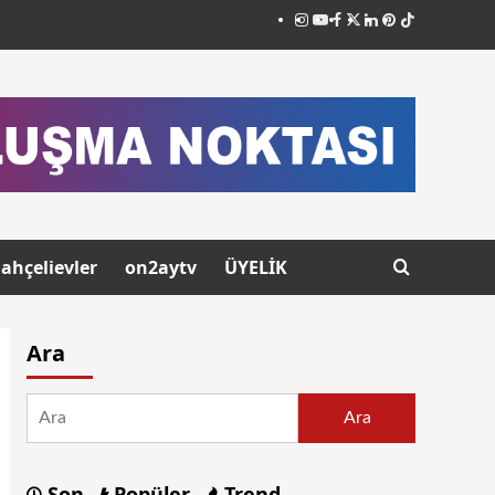
ahçelievler
on2aytv
ÜYELİK
Ara
Ara
Son
Popüler
Trend