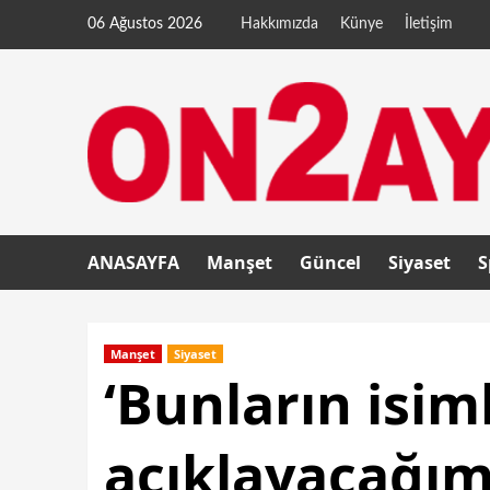
06 Ağustos 2026
Hakkımızda
Künye
İletişim
ANASAYFA
Manşet
Güncel
Siyaset
S
Manşet
Siyaset
‘Bunların isim
açıklayacağım