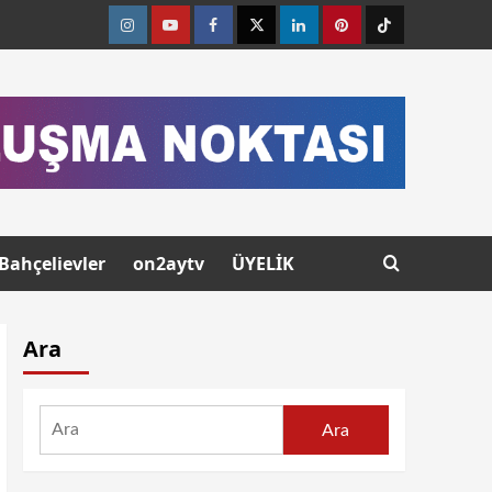
Bahçelievler
on2aytv
ÜYELİK
Ara
Ara