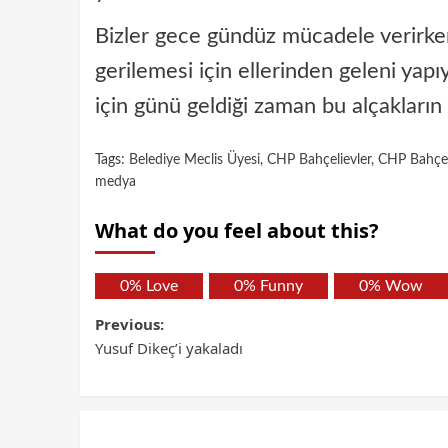
Bizler gece gündüz mücadele verirken b
gerilemesi için ellerinden geleni yapı
için günü geldiği zaman bu alçakları
Tags:
Belediye Meclis Üyesi
,
CHP Bahçelievler
,
CHP Bahçeli
medya
What do you feel about this?
0%
Love
0%
Funny
0%
Wow
Previous:
Yusuf Dikeç’i yakaladı