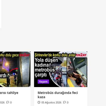
Yaşam
rısı tahliye
Metrobüs durağında feci
kaza
2026
0
05 Ağustos 2026
0