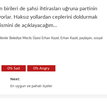
irileri de şahsi ihtirasları uğruna partinin
yorlar. Haksız yollardan ceplerini doldurmak
n ismini de açıklayacağım…
evler Belediye Meclis Üyesi Erhan Kazel
,
Erhan Kazel
,
paylaşım
,
sosyal
0%
Sad
0%
Angry
Next:
En uygun ve pahalı ilçeler