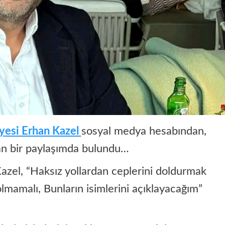
yesi Erhan Kazel
sosyal medya hesabından,
ayan bir paylaşımda bulundu…
zel, “Haksız yollardan ceplerini doldurmak
olmamalı, Bunların isimlerini açıklayacağım”