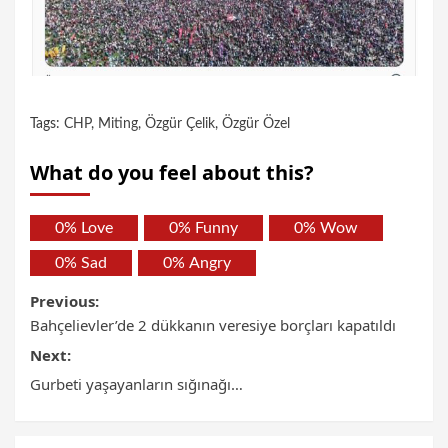
Tags:
CHP
,
Miting
,
Özgür Çelik
,
Özgür Özel
What do you feel about this?
0%
Love
0%
Funny
0%
Wow
0%
Sad
0%
Angry
Previous:
Bahçelievler’de 2 dükkanın veresiye borçları kapatıldı
Next:
Gurbeti yaşayanların sığınağı…