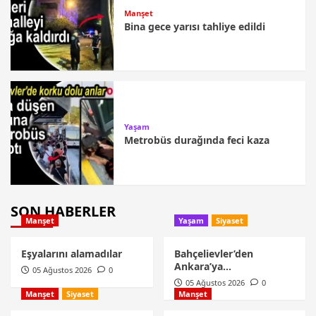
Manşet
Bina gece yarısı tahliye edildi
Yaşam
Metrobüs durağında feci kaza
SON HABERLER
Manşet
Yaşam
Siyaset
Eşyalarını alamadılar
Bahçelievler’den
Ankara’ya…
05 Ağustos 2026
0
05 Ağustos 2026
0
Manşet
Siyaset
Manşet