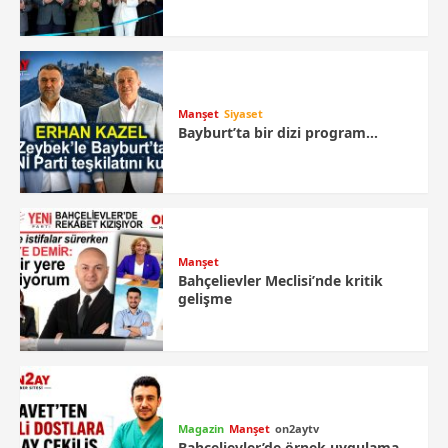
Manşet
Siyaset
Bayburt’ta bir dizi program…
Manşet
Bahçelievler Meclisi’nde kritik
gelişme
Magazin
Manşet
on2aytv
Bahçelievler’de örnek uygulama