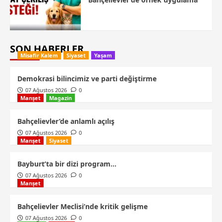
SON HABERLER
Misafir Kalem
Siyaset
Yaşam
Demokrasi bilincimiz ve parti değiştirme
07 Ağustos 2026
0
Manşet
Magazin
Bahçelievler’de anlamlı açılış
07 Ağustos 2026
0
Manşet
Siyaset
Bayburt’ta bir dizi program…
07 Ağustos 2026
0
Manşet
Bahçelievler Meclisi’nde kritik gelişme
07 Ağustos 2026
0