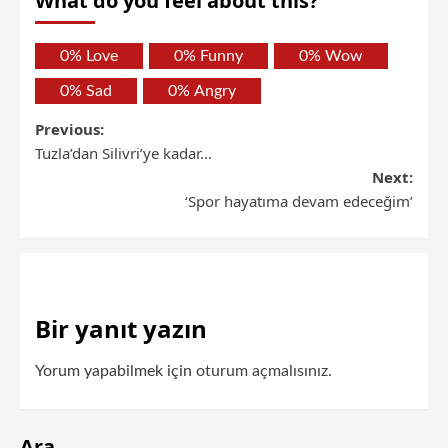
What do you feel about this?
0%
Love
0%
Funny
0%
Wow
0%
Sad
0%
Angry
Previous:
Tuzla’dan Silivri’ye kadar…
Next:
‘Spor hayatıma devam edeceğim’
Bir yanıt yazın
Yorum yapabilmek için
oturum açmalısınız
.
Ara