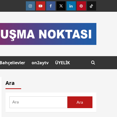
Bahçelievler
on2aytv
ÜYELİK
Ara
Ara