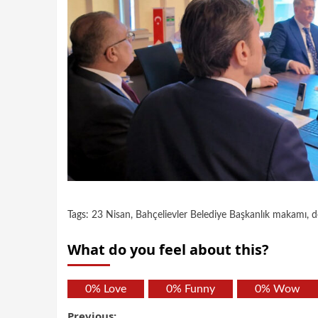
Tags:
23 Nisan
,
Bahçelievler Belediye Başkanlık makamı
,
d
What do you feel about this?
0%
Love
0%
Funny
0%
Wow
Previous: