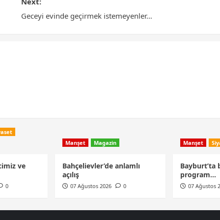
Next:
Geceyi evinde geçirmek istemeyenler…
yaset
Manşet
Magazin
Manşet
Siy
cimiz ve
Bahçelievler’de anlamlı
Bayburt’ta b
açılış
program…
0
07 Ağustos 2026
0
07 Ağustos 