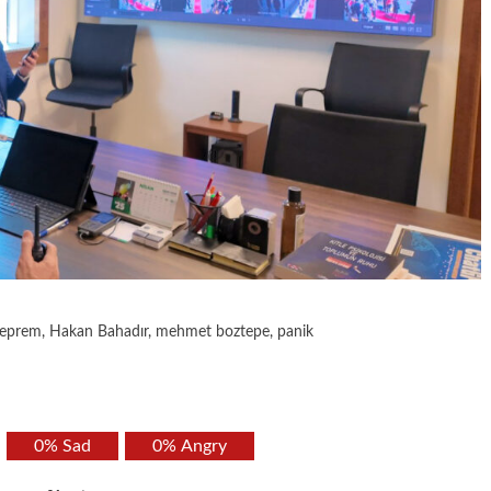
eprem
,
Hakan Bahadır
,
mehmet boztepe
,
panik
0%
Sad
0%
Angry