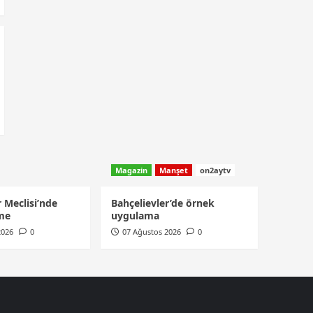
Magazin
Manşet
on2aytv
 Meclisi’nde
Bahçelievler’de örnek
şme
uygulama
2026
0
07 Ağustos 2026
0