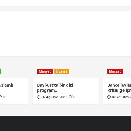
Manşet
Siyaset
Manşet
anlamlı
Bayburt’ta bir dizi
Bahçelievler
program…
kritik geli
0
07 Ağustos 2026
0
07 Ağustos 