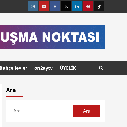
Bahçelievler
on2aytv
ÜYELİK
Ara
Ara