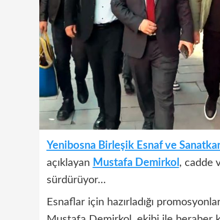
Yenibosna Birleşik Esnaf ve Sanatkar
açıklayan
Mustafa Demirkol
, cadde 
sürdürüyor…
Esnaflar için hazırladığı promosyonla
Mustafa Demirkol, ekibi ile beraber 