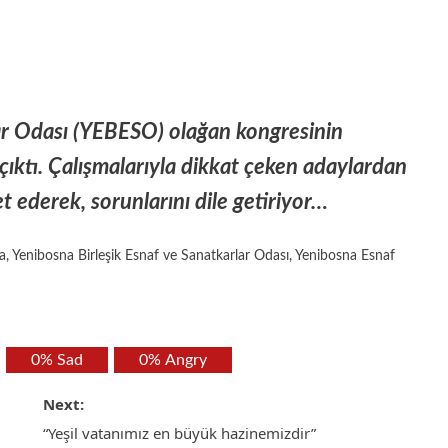
ar Odası (YEBESO) olağan kongresinin
ıktı. Çalışmalarıyla dikkat çeken adaylardan
t ederek, sorunlarını dile getiriyor…
a
,
Yenibosna Birleşik Esnaf ve Sanatkarlar Odası
,
Yenibosna Esnaf
0%
Sad
0%
Angry
Next:
“Yeşil vatanımız en büyük hazinemizdir”