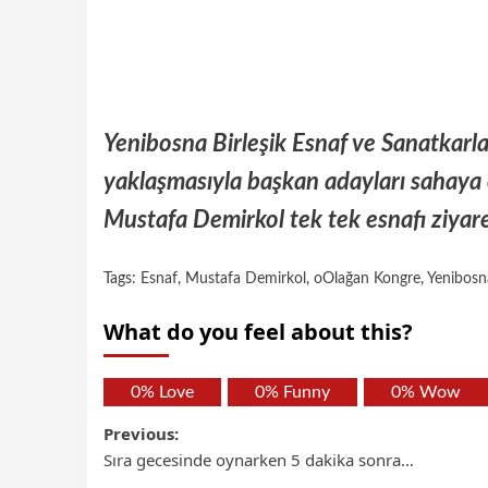
Yenibosna Birleşik Esnaf ve Sanatkarl
yaklaşmasıyla başkan adayları sahaya ç
Mustafa Demirkol tek tek esnafı ziyare
Tags:
Esnaf
,
Mustafa Demirkol
,
oOlağan Kongre
,
Yenibosn
What do you feel about this?
0%
Love
0%
Funny
0%
Wow
Previous:
Sıra gecesinde oynarken 5 dakika sonra…