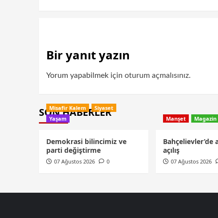
Bir yanıt yazın
Yorum yapabilmek için
oturum açmalısınız
.
Misafir Kalem
Siyaset
SON HABERLER
Yaşam
Manşet
Magazin
Demokrasi bilincimiz ve
Bahçelievler’de 
parti değiştirme
açılış
07 Ağustos 2026
0
07 Ağustos 2026