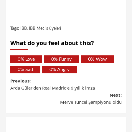
Tags:
İBB
,
İBB Meclis üyeleri
What do you feel about this?
0%
Love
0%
Funny
0%
Wow
0%
Sad
0%
Angry
Previous:
Arda Güler’den Real Madrid’e 6 yıllık imza
Next:
Merve Tuncel Şampiyonu oldu