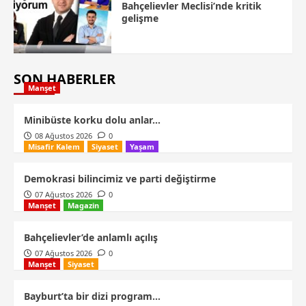
Bahçelievler Meclisi’nde kritik
gelişme
SON HABERLER
Manşet
Minibüste korku dolu anlar…
08 Ağustos 2026
0
Misafir Kalem
Siyaset
Yaşam
Demokrasi bilincimiz ve parti değiştirme
07 Ağustos 2026
0
Manşet
Magazin
Bahçelievler’de anlamlı açılış
07 Ağustos 2026
0
Manşet
Siyaset
Bayburt’ta bir dizi program…