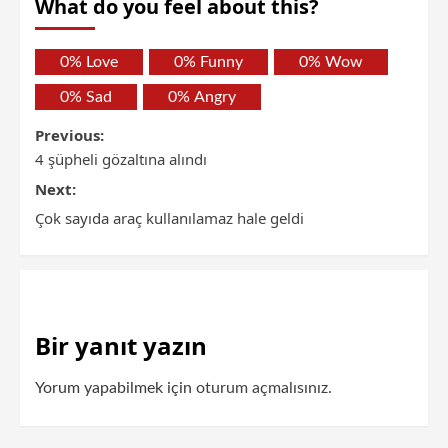
What do you feel about this?
0%
Love
0%
Funny
0%
Wow
0%
Sad
0%
Angry
Previous:
4 şüpheli gözaltına alındı
Next:
Çok sayıda araç kullanılamaz hale geldi
Bir yanıt yazın
Yorum yapabilmek için
oturum açmalısınız
.