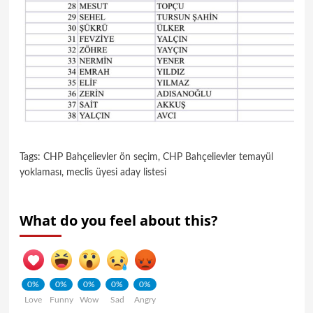
Tags:
CHP Bahçelievler ön seçim
,
CHP Bahçelievler temayül
yoklaması
,
meclis üyesi aday listesi
What do you feel about this?
0%
0%
0%
0%
0%
Love
Funny
Wow
Sad
Angry