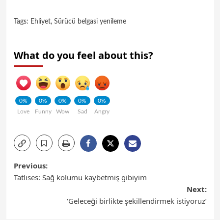
Tags:
Ehliyet
,
Sürücü belgasi yenileme
What do you feel about this?
0%
0%
0%
0%
0%
Love
Funny
Wow
Sad
Angry
Previous:
Tatlıses: Sağ kolumu kaybetmiş gibiyim
Next:
‘Geleceği birlikte şekillendirmek istiyoruz’