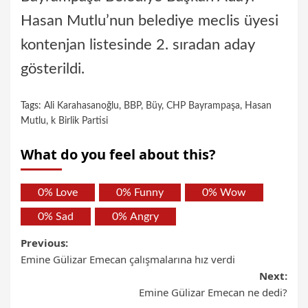
Hasan Mutlu’nun belediye meclis üyesi
kontenjan listesinde 2. sıradan aday
gösterildi.
Tags:
Ali Karahasanoğlu
,
BBP
,
Büy
,
CHP Bayrampaşa
,
Hasan
Mutlu
,
k Birlik Partisi
What do you feel about this?
0%
Love
0%
Funny
0%
Wow
0%
Sad
0%
Angry
Previous:
Emine Gülizar Emecan çalışmalarına hız verdi
Next:
Emine Gülizar Emecan ne dedi?