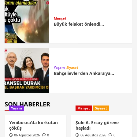
Manşet
Büyük felaket önlendi…
Yaşam
Siyaset
Bahçelievler’den Ankara’ya…
SON HABERLER
Yaşam
Manşet
Siyaset
Yenibosna’da korkutan
Şule A. Ersoy göreve
çöküş
başladı
06 Ağustos 2026
0
06 Ağustos 2026
0