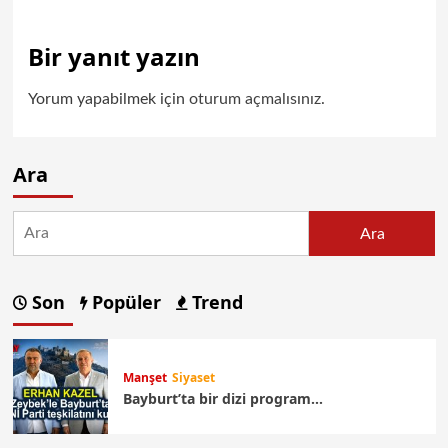
Bir yanıt yazın
Yorum yapabilmek için
oturum açmalısınız
.
Ara
Ara
Son
Popüler
Trend
Manşet
Siyaset
Bayburt’ta bir dizi program…