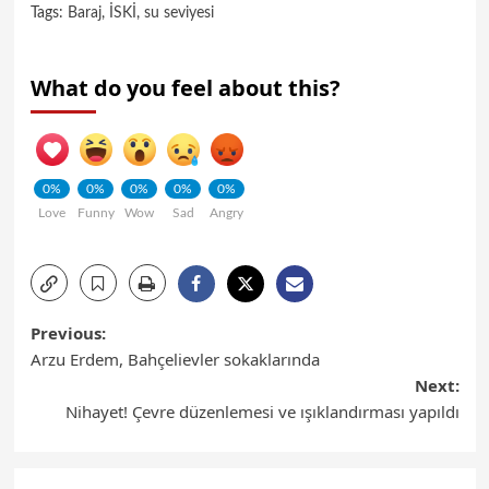
Tags:
Baraj
,
İSKİ
,
su seviyesi
What do you feel about this?
0%
0%
0%
0%
0%
Love
Funny
Wow
Sad
Angry
Previous:
Arzu Erdem, Bahçelievler sokaklarında
Next:
Nihayet! Çevre düzenlemesi ve ışıklandırması yapıldı