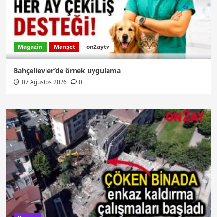
Magazin
Manşet
on2aytv
Bahçelievler’de örnek uygulama
07 Ağustos 2026
0