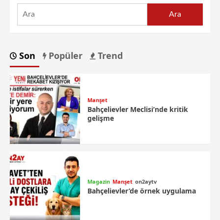
Ara
Son
Popüler
Trend
Manşet
Bahçelievler Meclisi’nde kritik
gelişme
Magazin
Manşet
on2aytv
Bahçelievler’de örnek uygulama