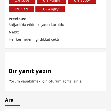
0%
Love
0%
Funny
0%
Wow
0%
Sad
0%
Angry
Previous:
Soğanlı’da etkinlik çadırı kuruldu
Next:
Her kesimden ilgi dikkat çekti
Bir yanıt yazın
Yorum yapabilmek için
oturum açmalısınız
.
Ara