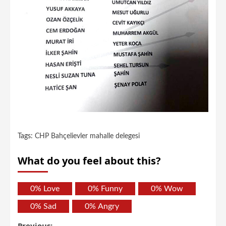
Tags:
CHP Bahçelievler mahalle delegesi
What do you feel about this?
0%
Love
0%
Funny
0%
Wow
0%
Sad
0%
Angry
Previous: