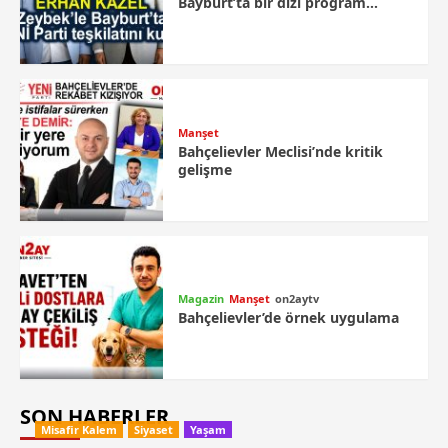
Bayburt’ta bir dizi program…
Manşet
Bahçelievler Meclisi’nde kritik
gelişme
Magazin
Manşet
on2aytv
Bahçelievler’de örnek uygulama
SON HABERLER
Misafir Kalem
Siyaset
Yaşam