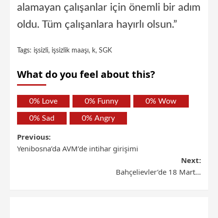
alamayan çalışanlar için önemli bir adım
oldu. Tüm çalışanlara hayırlı olsun.”
Tags:
işsizli
,
işsizlik maaşı
,
k
,
SGK
What do you feel about this?
0%
Love
0%
Funny
0%
Wow
0%
Sad
0%
Angry
Previous:
Yenibosna’da AVM’de intihar girişimi
Next:
Bahçelievler’de 18 Mart…