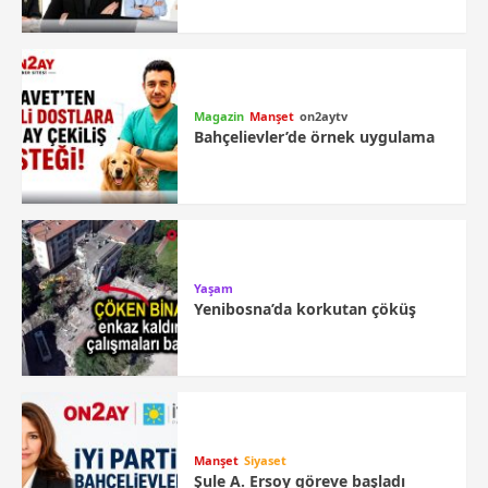
Magazin
Manşet
on2aytv
Bahçelievler’de örnek uygulama
Yaşam
Yenibosna’da korkutan çöküş
Manşet
Siyaset
Şule A. Ersoy göreve başladı