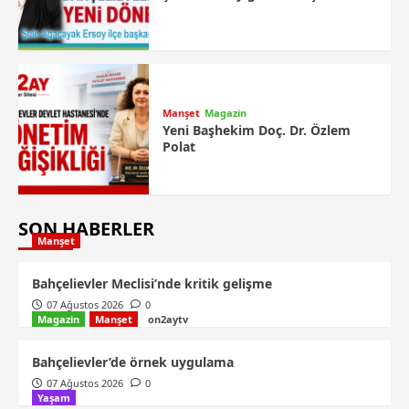
Manşet
Magazin
Yeni Başhekim Doç. Dr. Özlem
Polat
SON HABERLER
Manşet
Bahçelievler Meclisi’nde kritik gelişme
07 Ağustos 2026
0
Magazin
Manşet
on2aytv
Bahçelievler’de örnek uygulama
07 Ağustos 2026
0
Yaşam