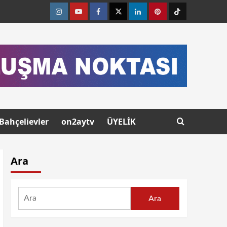
Bahçelievler
on2aytv
ÜYELİK
Ara
Ara