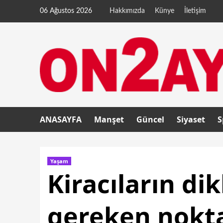
06 Ağustos 2026
Hakkımızda
Künye
İletişim
ANASAYFA
Manşet
Güncel
Siyaset
S
Yaşam
Kiracıların di
gereken nokt