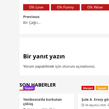
0%
Love
0%
Funny
0%
Wow
Previous:
Bir Çağrı…
Bir yanıt yazın
Yorum yapabilmek için
oturum açmalısınız
.
SON HABERLER
Yaşam
Manşet
Siyaset
Yenibosna’da korkutan
Şule A. Ersoy gö
çöküş
06 Ağustos 2026