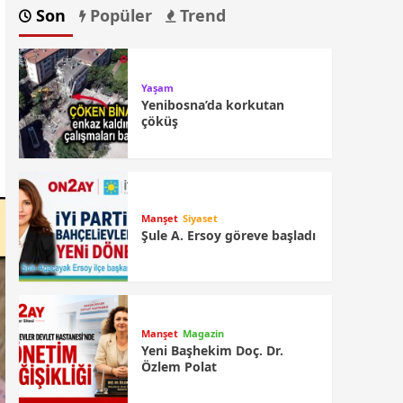
Son
Popüler
Trend
Yaşam
Yenibosna’da korkutan
çöküş
Manşet
Siyaset
Şule A. Ersoy göreve başladı
Manşet
Magazin
Yeni Başhekim Doç. Dr.
Özlem Polat