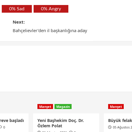
0%
Sad
0%
Angry
Next:
Bahçelievler’den il başkanlığına aday
Manşet
Magazin
Manşet
reve başladı
Yeni Başhekim Doç. Dr.
Büyük fela
Özlem Polat
0
05 Ağustos 