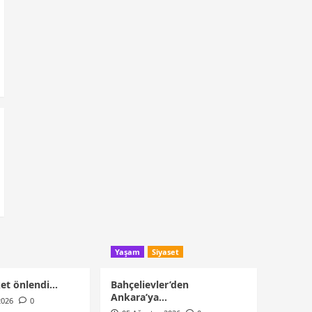
Yaşam
Siyaset
ket önlendi…
Bahçelievler’den
Ankara’ya…
2026
0