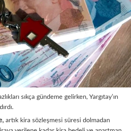
lıkları sıkça gündeme gelirken, Yargıtay’ın
dırdı.
e,
artık kira sözleşmesi süresi dolmadan
kiraya verilene kadar kira bedeli ve apartman