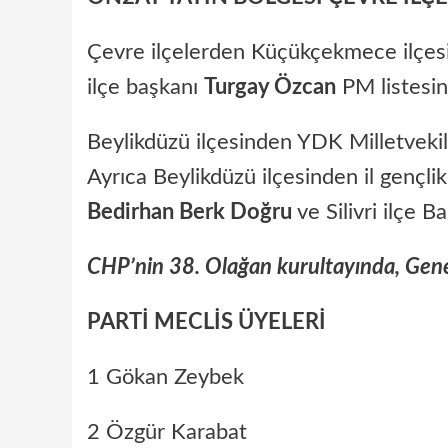
Çevre ilçelerden Küçükçekmece ilçesi
ilçe başkanı
Turgay Özcan
PM listesin
Beylikdüzü ilçesinden YDK Milletveki
Ayrıca Beylikdüzü ilçesinden il gençli
Bedirhan Berk Doğru
ve Silivri ilçe B
CHP’nin 38. Olağan kurultayında, Genel
PARTİ MECLİS ÜYELERİ
1 Gökan Zeybek
2 Özgür Karabat