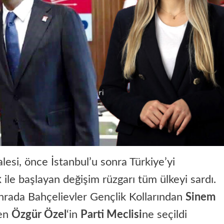
lesi, önce İstanbul’u sonra Türkiye’yi
k
ile başlayan değişim rüzgarı tüm ülkeyi sardı.
onrada Bahçelievler Gençlik Kollarından
Sinem
len
Özgür Özel
‘in
Parti Meclisi
ne seçildi