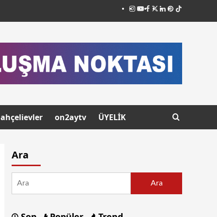
ahçelievler
on2aytv
ÜYELİK
Ara
Ara
Son
Popüler
Trend