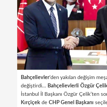
Bahçelievler
‘den yakılan değişim meşa
değiştirdi…
Bahçelievlerli
Özgür Çeli
İstanbul İl Başkanı Özgür Çelik’ten s
Kırçiçek
de
CHP Genel Başkanı
seçi