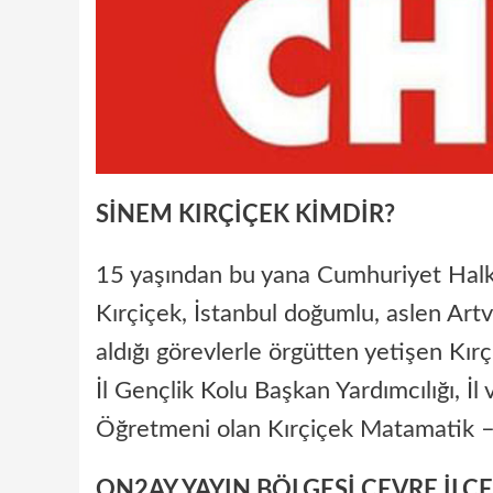
SİNEM KIRÇİÇEK KİMDİR?
15 yaşından bu yana Cumhuriyet Halk 
Kırçiçek, İstanbul doğumlu, aslen Artv
aldığı görevlerle örgütten yetişen Kırç
İl Gençlik Kolu Başkan Yardımcılığı, İ
Öğretmeni olan Kırçiçek Matamatik 
ON2AY YAYIN BÖLGESİ ÇEVRE İLÇ