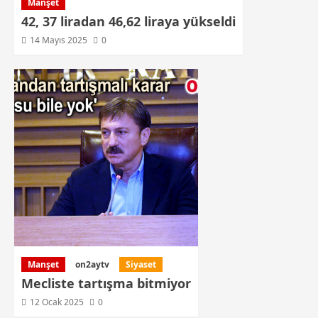
Manşet
42, 37 liradan 46,62 liraya yükseldi
14 Mayıs 2025
0
Manşet
on2aytv
Siyaset
Mecliste tartışma bitmiyor
12 Ocak 2025
0