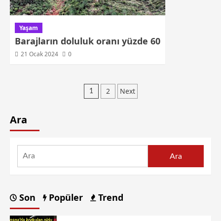
Yaşam
Barajların doluluk oranı yüzde 60
21 Ocak 2024
0
2
Next
1
Ara
Ara
Son
Popüler
Trend