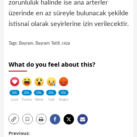
zorunluluk halinde ise ana arterler
üzerinde en az süreyle bulunacak şekilde
istisnai olarak seyirlerine izin verilecektir.
Tags:
Bayram
,
Bayram Tatili
,
ceza
What do you feel about this?
0%
0%
0%
0%
0%
Love
Funny
Wow
Sad
Angry
Previous: