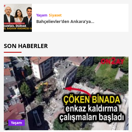
Yaşam
Siyaset
Bahçelievler’den Ankara’ya…
SON HABERLER
Yaşam