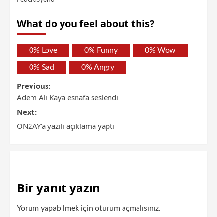
What do you feel about this?
0%
Love
0%
Funny
0%
Wow
0%
Sad
0%
Angry
Previous:
Adem Ali Kaya esnafa seslendi
Next:
ON2AY’a yazılı açıklama yaptı
Bir yanıt yazın
Yorum yapabilmek için
oturum açmalısınız
.