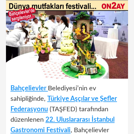
Bahçelievler
Belediyesi’nin ev
sahipliğinde,
Türkiye Aşçılar ve Şefler
Federasyonu
(TAŞFED) tarafından
düzenlenen
22. Uluslararası İstanbul
Gastronomi Festivali
, Bahçelievler